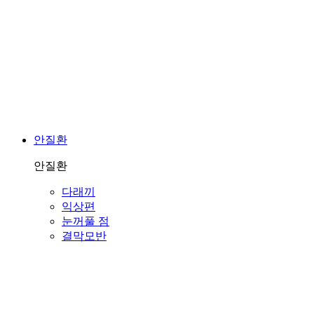
안질환
안질환
다래끼
익상편
눈꺼풀 점
결막모반