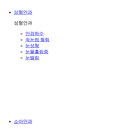
성형안과
성형안과
안검하수
속눈썹 찔림
눈성형
눈물흘림증
눈떨림
소아안과