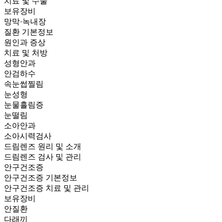
치료 및 수술
보유장비
망막·녹내장
질환 기본정보
원인과 증상
치료 및 처방
성형안과
안검하수
속눈썹찔림
눈성형
눈물흘림증
눈떨림
소아안과
소아시력검사
드림렌즈 원리 및 소개
드림렌즈 검사 및 관리
안구건조증
안구건조증 기본정보
안구건조증 치료 및 관리
보유장비
안질환
다래끼