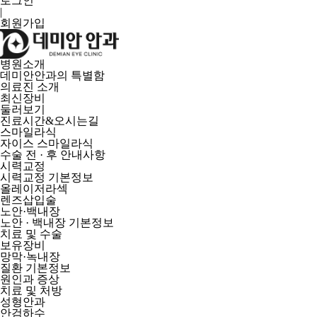
로그인
|
회원가입
병원소개
데미안안과의 특별함
의료진 소개
최신장비
둘러보기
진료시간&오시는길
스마일라식
자이스 스마일라식
수술 전 · 후 안내사항
시력교정
시력교정 기본정보
올레이저라섹
렌즈삽입술
노안·백내장
노안 · 백내장 기본정보
치료 및 수술
보유장비
망막·녹내장
질환 기본정보
원인과 증상
치료 및 처방
성형안과
안검하수