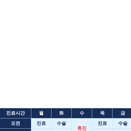
진료시간
월
화
수
목
금
오전
진료
수술
진료
수술
휴진