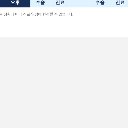
오후
수술
진료
수술
진료
※ 상황에 따라 진료 일정이 변경될 수 있습니다.
안과전문의, 의학석사
연세대학교 의과대학 졸업 (서울)
성균관대학교 의과대학 안과학 석사 수료
삼성서울병원 안과 우수 전공의
삼성서울병원 성형안과 임상강사