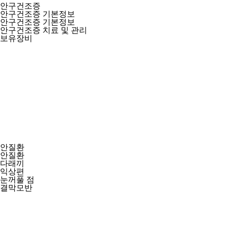
안구건조증
안구건조증 기본정보
안구건조증 기본정보
안구건조증 치료 및 관리
보유장비
안질환
안질환
다래끼
익상편
눈꺼풀 점
결막모반