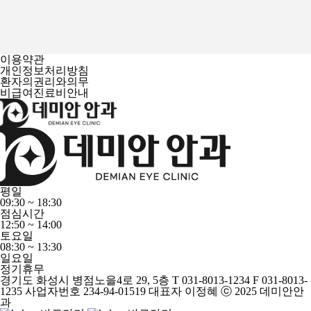
18. Chronic eyelid swelling as an initial manifestation of myeloma-associated
amyloidosis
/ Ophthalmic Plast Reconstr Surg . 2013 Jan-Feb;29(1):e12-4.
19. Metastatic adenoid cystic carcinoma of the eyelid / Ophthalmic Plast
Reconstr Surg . 2012 Sep-Oct;28(5):e111-2.
이용약관
개인정보처리방침
환자의권리와의무
비급여진료비안내
평일
09:30 ~ 18:30
점심시간
12:50 ~ 14:00
토요일
08:30 ~ 13:30
일요일
정기휴무
경기도 화성시 병점노을4로 29, 5층
T
031-8013-1234
F
031-8013-
1235
사업자번호 234-94-01519
대표자 이정혜
ⓒ 2025 데미안안
과