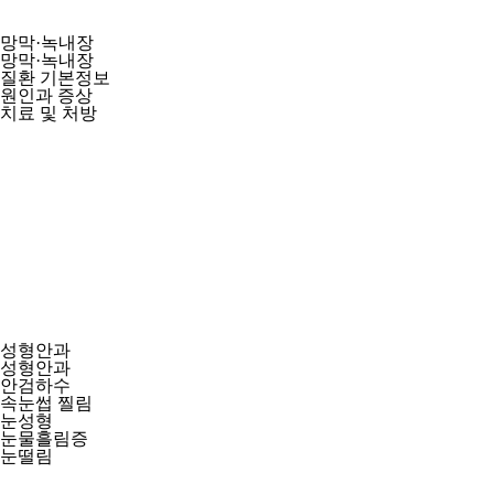
망막·녹내장
망막·녹내장
질환 기본정보
원인과 증상
치료 및 처방
성형안과
성형안과
안검하수
속눈썹 찔림
눈성형
눈물흘림증
눈떨림