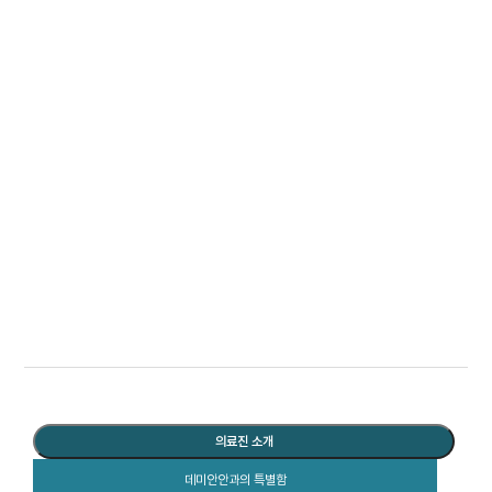
병
원
소
개
의료진 소개
데미안안과의 특별함