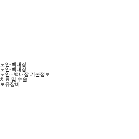
노안·백내장
노안·백내장
노안 · 백내장 기본정보
치료 및 수술
보유장비